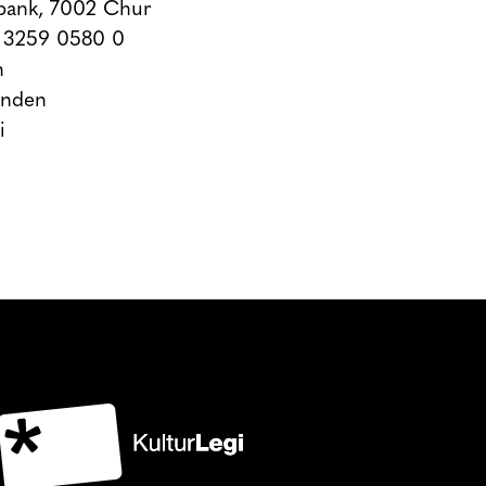
bank, 7002 Chur
 3259 0580 0
n
ünden
i