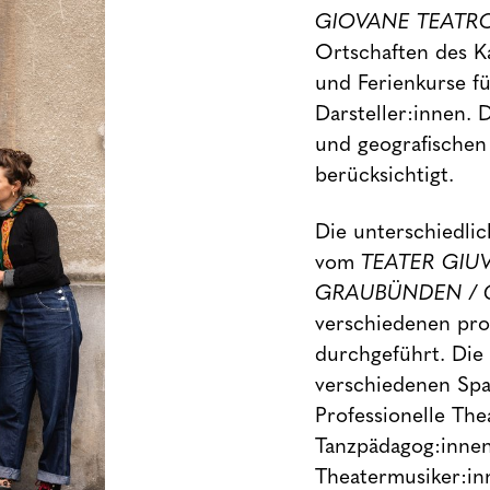
GIOVANE TEATRO
Ortschaften des K
und Ferienkurse f
Darsteller:innen. 
und geografischen
berücksichtigt.
Die unterschiedli
vom
TEATER GIU
GRAUBÜNDEN / 
verschiedenen pro
durchgeführt. Di
verschiedenen Spa
Professionelle The
Tanzpädagog:innen
Theatermusiker:in