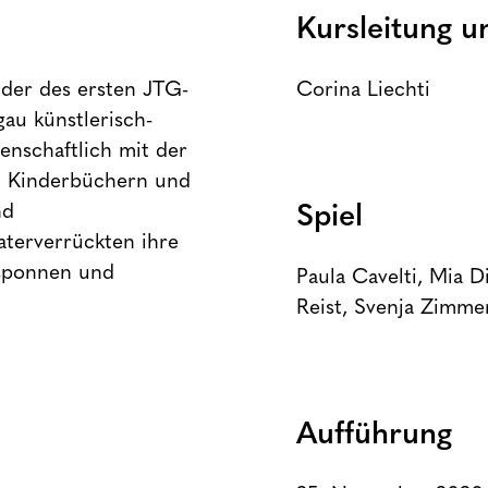
Kursleitung u
nder des ersten JTG-
Corina Liechti
au künstlerisch-
denschaftlich mit der
n Kinderbüchern und
nd
Spiel
terverrückten ihre
sponnen und
Paula Cavelti, Mia D
Reist, Svenja Zimm
Aufführung